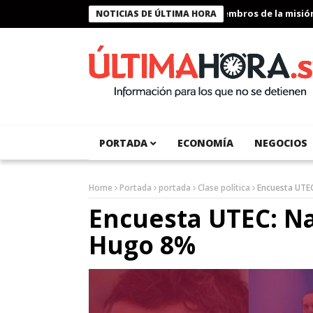
Presidente Bukele condecora a miembros de la misión hum
NOTICIAS DE ÚLTIMA HORA
PORTADA
ECONOMÍA
NEGOCIOS
Home
Portada
portada
Clase política
Encuesta UTEC
Encuesta UTEC: Na
Hugo 8%