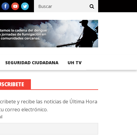
fico registra 92 % de avance en obras de terracería
Aeropuerto I
SEGURIDAD CIUDADANA
UH TV
USCRIBETE
cribete y recibe las noticias de Última Hora
tu correo electrónico.
il