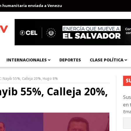
anitaria enviada a Venezuela
Aeropuerto Internacional del Pací
INTERNACIONALES
DEPORTES
CLASE POLÍTICA
: Nayib 55%, Calleja 20%, Hugo 8%
S
yib 55%, Calleja 20%,
Sus
en 
Ema