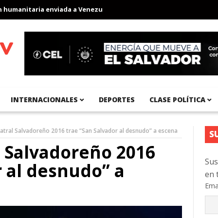
anitaria enviada a Venezuela
Aeropuerto Internacional del Pací
INTERNACIONALES
DEPORTES
CLASE POLÍTICA
atral Salvadoreño 2016 trae “San Salvador al desnudo” a escena
S
 Salvadoreño 2016
Sus
r al desnudo” a
en 
Ema