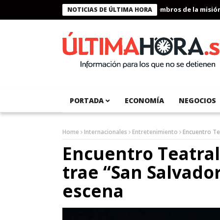
Presidente Bukele condecora a miembros de la misión hum
NOTICIAS DE ÚLTIMA HORA
PORTADA
ECONOMÍA
NEGOCIOS
Home
Internacionales
Entretenimiento
Encuentro Te
Encuentro Teatral
trae “San Salvado
escena