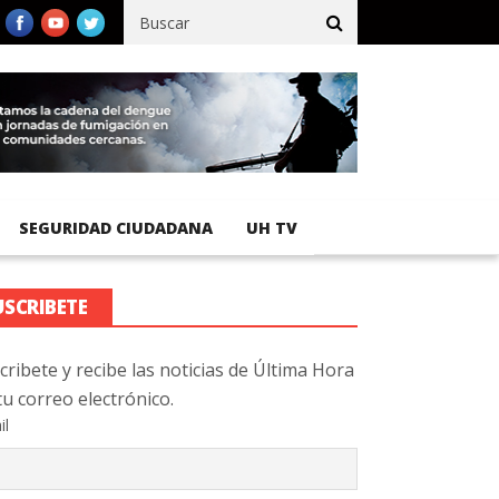
fico registra 92 % de avance en obras de terracería
Aeropuerto 
SEGURIDAD CIUDADANA
UH TV
USCRIBETE
cribete y recibe las noticias de Última Hora
tu correo electrónico.
il