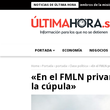
Presidente Bukele condecora a miembros de la misión h
NOTICIAS DE ÚLTIMA HORA
PORTADA
ECONOMÍA
NEGOCIOS
Home
Portada
portada
Clase política
«En el FMLN pr
«En el FMLN priva
la cúpula»