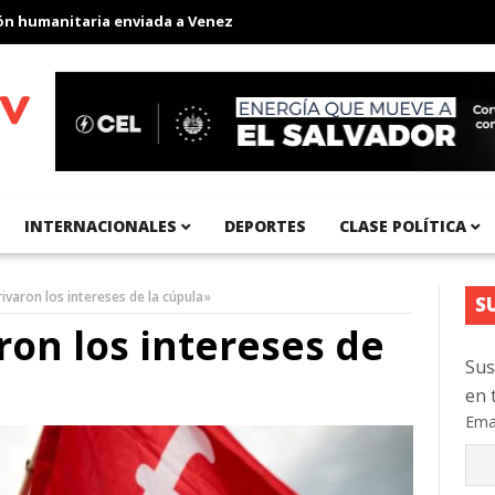
umanitaria enviada a Venezuela
Aeropuerto Internacional del Pa
INTERNACIONALES
DEPORTES
CLASE POLÍTICA
ivaron los intereses de la cúpula»
S
ron los intereses de
Sus
en 
Ema