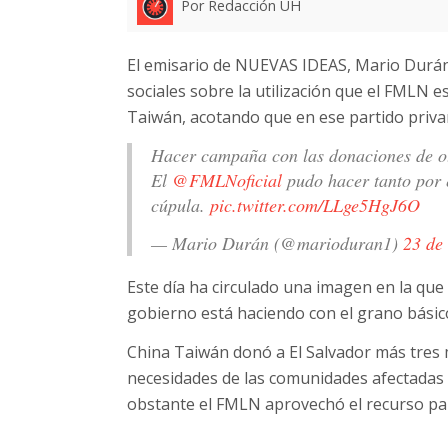
Por Redacción UH
El emisario de NUEVAS IDEAS, Mario Durán
sociales sobre la utilización que el FMLN 
Taiwán, acotando que en ese partido privar
Hacer campaña con las donaciones de ot
El
@FMLNoficial
pudo hacer tanto por e
cúpula.
pic.twitter.com/LLge5HgJ6O
— Mario Durán (@marioduran1)
23 de
Este día ha circulado una imagen en la que 
gobierno está haciendo con el grano básic
China Taiwán donó a El Salvador más tres m
necesidades de las comunidades afectadas e
obstante el FMLN aprovechó el recurso par