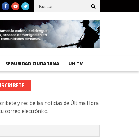
cífico registra 92 % de avance en obras de terracería
Aeropuerto
SEGURIDAD CIUDADANA
UH TV
USCRIBETE
cribete y recibe las noticias de Última Hora
tu correo electrónico.
il