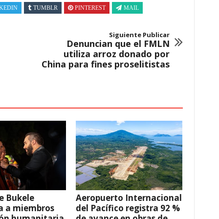
KEDIN
TUMBLR
PINTEREST
MAIL
Siguiente Publicar
Denuncian que el FMLN
utiliza arroz donado por
China para fines proselitistas
e Bukele
Aeropuerto Internacional
a a miembros
del Pacífico registra 92 %
ión humanitaria
de avance en obras de