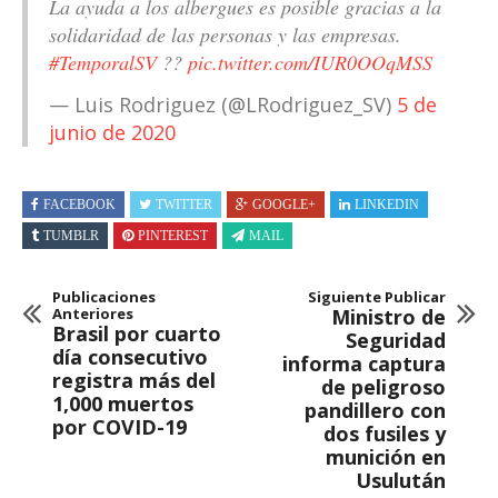
La ayuda a los albergues es posible gracias a la
solidaridad de las personas y las empresas.
#TemporalSV
??
pic.twitter.com/IUR0OOqMSS
— Luis Rodriguez (@LRodriguez_SV)
5 de
junio de 2020
FACEBOOK
TWITTER
GOOGLE+
LINKEDIN
TUMBLR
PINTEREST
MAIL
Publicaciones
Siguiente Publicar
Anteriores
Ministro de
Brasil por cuarto
Seguridad
día consecutivo
informa captura
registra más del
de peligroso
1,000 muertos
pandillero con
por COVID-19
dos fusiles y
munición en
Usulután