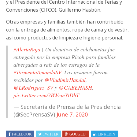
y el Presidente del Centro Internacional de Ferias y
Convenciones (CIFCO), Guillermo Hasbún.
Otras empresas y familias también han contribuido
con la entrega de alimentos, ropa de cama y de vestir,
así como productos de limpieza e higiene personal.
#AlertaRoja
| Un donativo de colchonetas fue
entregado por la empresa Ricoh para familias
albergadas a raíz de los estragos de la
#TormentaAmandaSV
. Los insumos fueron
recibidos por
@VladimirHandal
,
@LRodriguez_SV
y
@GABEHASH
.
pic.twitter.com/3BWcmYtDhT
— Secretaría de Prensa de la Presidencia
(@SecPrensaSV)
June 7, 2020
FACEBOOK
TWITTER
GOOGLE+
LINKEDIN