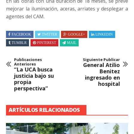
En las obras con una duración de 18 meses, se prevé
mejorar la iluminación, aceras, arriates y desplegar a
agentes del CAM.
FACEBOOK
TWITTER
GOOGLE+
LINKEDIN
TUMBLR
PINTEREST
MAIL
Publicaciones
Siguiente Publicar
Anteriores
General Atilio
“La UCA busca
Benitez
justicia bajo su
ingresado en
propia
hospital
perspectiva”
ARTÍCULOS RELACIONADOS