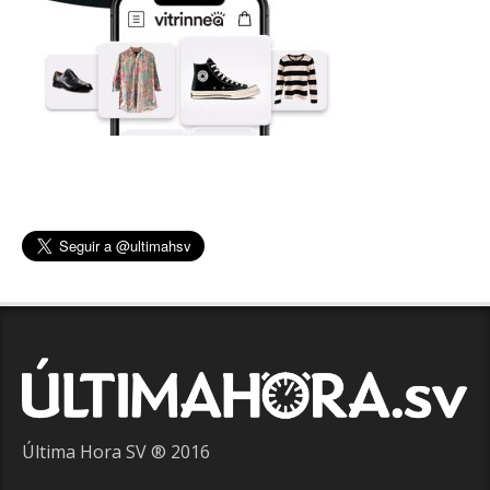
Última Hora SV ® 2016