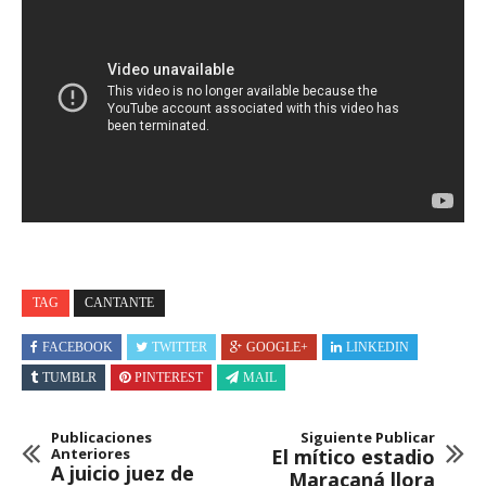
TAG
CANTANTE
FACEBOOK
TWITTER
GOOGLE+
LINKEDIN
TUMBLR
PINTEREST
MAIL
Publicaciones
Siguiente Publicar
Anteriores
El mítico estadio
A juicio juez de
Maracaná llora