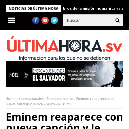
nte Bukele condecora a miembros de la misión humanitaria enviad
NOTICIAS DE ÚLTIMA HORA
Home
Internacionales
Entretenimiento
Eminem reaparece con
nueva canción y le dice «perro» a Trump
Eminem reaparece con
nueva canción y le