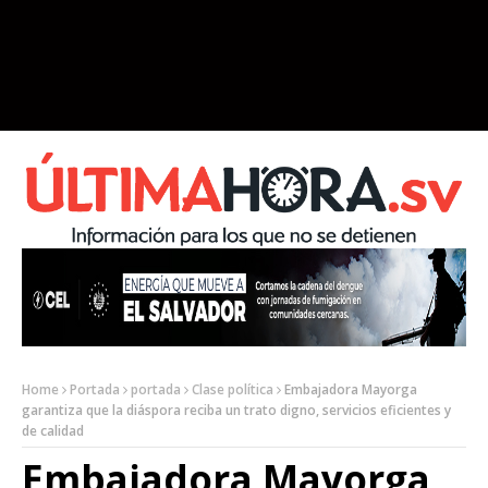
Home
Portada
portada
Clase política
Embajadora Mayorga
garantiza que la diáspora reciba un trato digno, servicios eficientes y
de calidad
Embajadora Mayorga