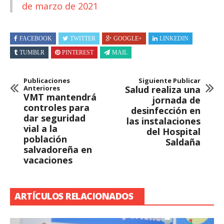
de marzo de 2021
FACEBOOK
TWITTER
GOOGLE+
LINKEDIN
TUMBLR
PINTEREST
MAIL
Publicaciones
Siguiente Publicar
Anteriores
Salud realiza una
VMT mantendrá
jornada de
controles para
desinfección en
dar seguridad
las instalaciones
vial a la
del Hospital
población
Saldaña
salvadoreña en
vacaciones
ARTÍCULOS RELACIONADOS