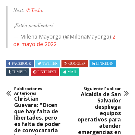
Next:
@Tesla
.
¡Estén pendientes!
— Milena Mayorga (@MilenaMayorga)
2
de mayo de 2022
FACEBOOK
TWITTER
GOOGLE+
LINKEDIN
TUMBLR
PINTEREST
MAIL
Publicaciones
Siguiente Publicar
Anteriores
Alcaldía de San
Christian
Salvador
Guevara: "Dicen
despliega
que hay falta de
equipos
libertades, pero
operativos para
es falta de poder
atender
de convocataria
emergencias en