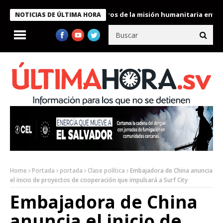
 Bukele condecora a miembros de la misión humanitaria enviada a
NOTICIAS DE ÚLTIMA HORA
Home
Portada
portada
Clase política
Embajadora de China anuncia
el inicio de proyectos de cooperación que impulsará a Surf City
Embajadora de China
anuncia el inicio de