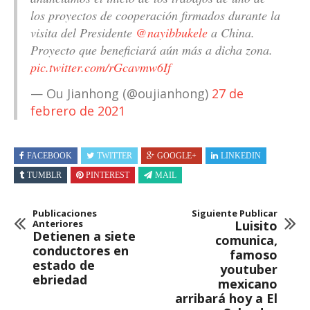
los proyectos de cooperación firmados durante la
visita del Presidente
@nayibbukele
a China.
Proyecto que beneficiará aún más a dicha zona.
pic.twitter.com/rGcavmw6If
— Ou Jianhong (@oujianhong)
27 de
febrero de 2021
FACEBOOK
TWITTER
GOOGLE+
LINKEDIN
TUMBLR
PINTEREST
MAIL
Publicaciones
Siguiente Publicar
Anteriores
Luisito
Detienen a siete
comunica,
conductores en
famoso
estado de
youtuber
ebriedad
mexicano
arribará hoy a El