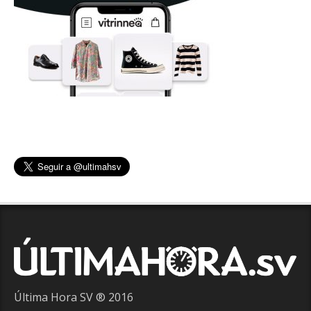
Última Hora SV ® 2016