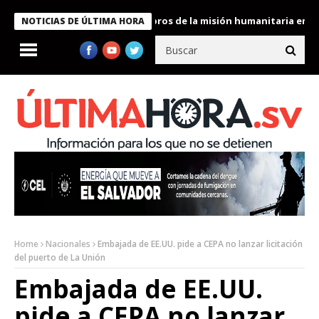
e Bukele condecora a miembros de la misión humanitaria enviada 
NOTICIAS DE ÚLTIMA HORA
Home
Nacionales
Embajada de EE.UU. pide a CEPA no lanzar licitación
del puerto de La Unión
Embajada de EE.UU.
pide a CEPA no lanzar