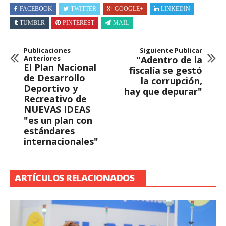
FACEBOOK
TWITTER
GOOGLE+
LINKEDIN
TUMBLR
PINTEREST
MAIL
Publicaciones
Siguiente Publicar
Anteriores
"Adentro de la
El Plan Nacional
fiscalía se gestó
de Desarrollo
la corrupción,
Deportivo y
hay que depurar"
Recreativo de
NUEVAS IDEAS
"es un plan con
estándares
internacionales"
ARTÍCULOS RELACIONADOS