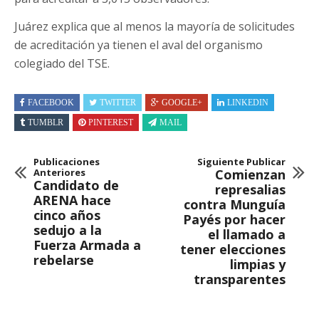
Juárez explica que al menos la mayoría de solicitudes
de acreditación ya tienen el aval del organismo
colegiado del TSE.
FACEBOOK
TWITTER
GOOGLE+
LINKEDIN
TUMBLR
PINTEREST
MAIL
Publicaciones
Siguiente Publicar
Anteriores
Comienzan
Candidato de
represalias
ARENA hace
contra Munguía
cinco años
Payés por hacer
sedujo a la
el llamado a
Fuerza Armada a
tener elecciones
rebelarse
limpias y
transparentes