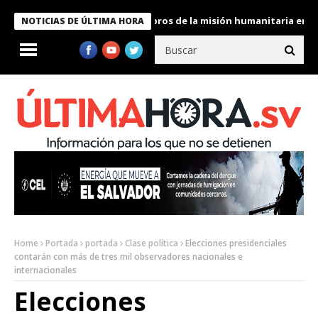
te Bukele condecora a miembros de la misión humanitaria enviada 
NOTICIAS DE ÚLTIMA HORA
Home
Portada
portada
Clase política
Elecciones presidenciales
contarán con más de tres mil observadores nacionales e
internacionales
Elecciones