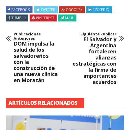
FACEBOOK
TWITTER
GOOGLE+
LINKEDIN
TUMBLR
PINTEREST
MAIL
Publicaciones
Siguiente Publicar
Anteriores
El Salvador y
DOM impulsa la
Argentina
salud de los
fortalecen
salvadoreños
alianzas
con la
estratégicas con
construcción de
la firma de
una nueva clínica
importantes
en Morazán
acuerdos
ARTÍCULOS RELACIONADOS