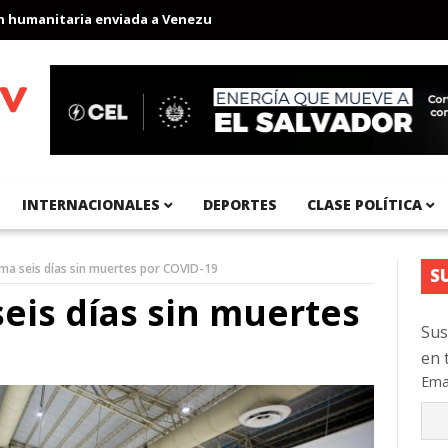
manitaria enviada a Venezuela
Aeropuerto Internacional del Pací
INTERNACIONALES
DEPORTES
CLASE POLÍTICA
uma seis días sin muertes por COVID-19
S
seis días sin muertes
Sus
en 
Ema