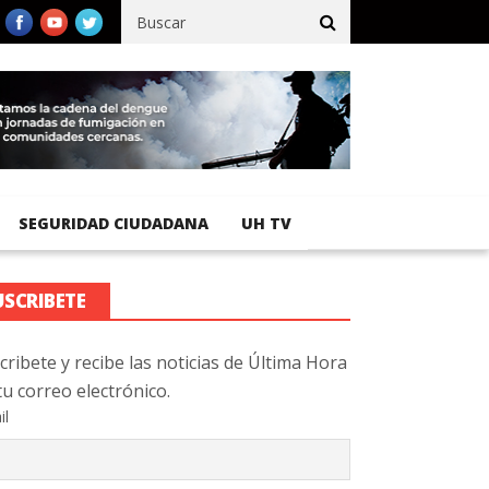
fico registra 92 % de avance en obras de terracería
Aeropuerto 
SEGURIDAD CIUDADANA
UH TV
USCRIBETE
cribete y recibe las noticias de Última Hora
tu correo electrónico.
il