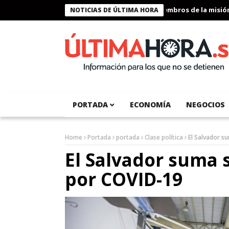
Presidente Bukele condecora a miembros de la misión hu
NOTICIAS DE ÚLTIMA HORA
PORTADA
ECONOMÍA
NEGOCIOS
Home
Portada
portada
Clase política
El Salvador s
El Salvador suma 
por COVID-19