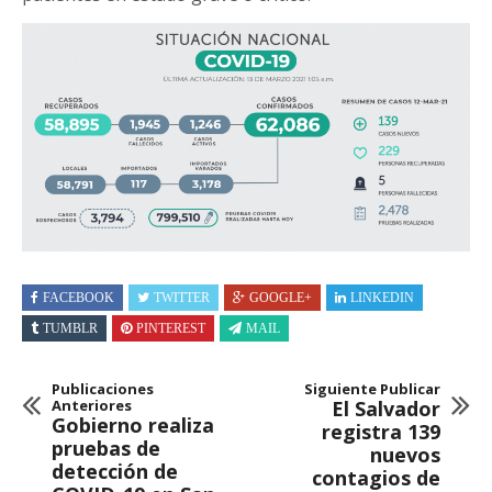
FACEBOOK
TWITTER
GOOGLE+
LINKEDIN
TUMBLR
PINTEREST
MAIL
Publicaciones
Siguiente Publicar
Anteriores
El Salvador
Gobierno realiza
registra 139
pruebas de
nuevos
detección de
contagios de