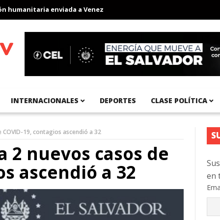
umanitaria enviada a Venezuela
Aeropuerto Internacional del Pa
INTERNACIONALES
DEPORTES
CLASE POLÍTICA
e COVID-19, contagios ascendió a 32
S
ta 2 nuevos casos de
Sus
os ascendió a 32
en 
Ema