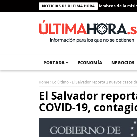
Presidente Bukele condecora a miembros de la misión h
NOTICIAS DE ÚLTIMA HORA
PORTADA
ECONOMÍA
NEGOCIOS
Home
Lo último
El Salvador reporta 2 nuevos casos d
El Salvador repor
COVID-19, contagi