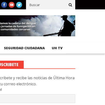
cífico registra 92 % de avance en obras de terracería
Aeropuert
SEGURIDAD CIUDADANA
UH TV
USCRIBETE
cribete y recibe las noticias de Última Hora
tu correo electrónico.
il