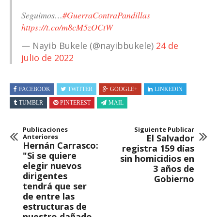
Seguimos…
#GuerraContraPandillas
https://t.co/m8cM5zOCtW
— Nayib Bukele (@nayibbukele)
24 de
julio de 2022
FACEBOOK
TWITTER
GOOGLE+
LINKEDIN
TUMBLR
PINTEREST
MAIL
Publicaciones
Siguiente Publicar
Anteriores
El Salvador
Hernán Carrasco:
registra 159 días
"Si se quiere
sin homicidios en
elegir nuevos
3 años de
dirigentes
Gobierno
tendrá que ser
de entre las
estructuras de
nuestro dañado