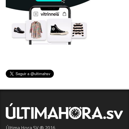
Última Hora SV ® 2016