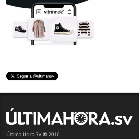
Última Hora SV ® 2016