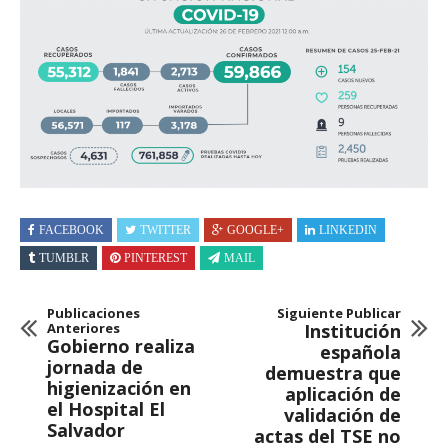
FACEBOOK
TWITTER
GOOGLE+
LINKEDIN
TUMBLR
PINTEREST
MAIL
Publicaciones
Siguiente Publicar
Anteriores
Institución
Gobierno realiza
española
jornada de
demuestra que
higienización en
aplicación de
el Hospital El
validación de
Salvador
actas del TSE no