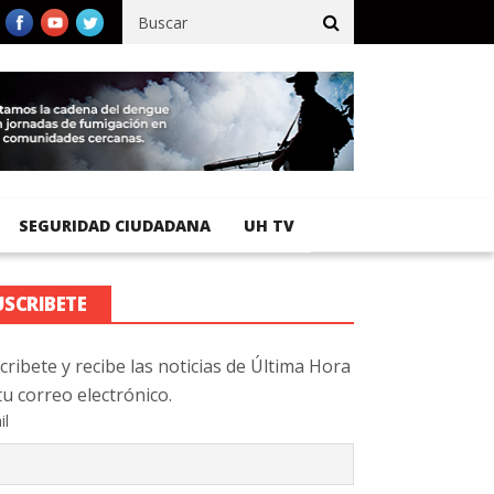
fico registra 92 % de avance en obras de terracería
Aeropuerto I
SEGURIDAD CIUDADANA
UH TV
USCRIBETE
cribete y recibe las noticias de Última Hora
tu correo electrónico.
il