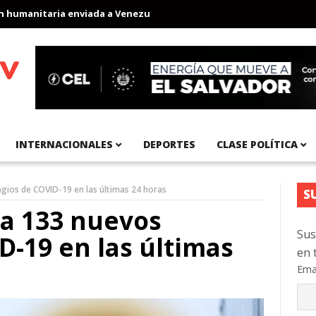
anitaria enviada a Venezuela
Aeropuerto Internacional del Pací
INTERNACIONALES
DEPORTES
CLASE POLÍTICA
agios de COVID-19 en las últimas 24 horas
S
ra 133 nuevos
Sus
D-19 en las últimas
en 
Ema