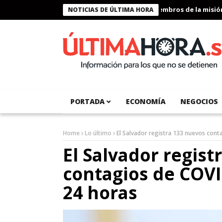
Presidente Bukele condecora a miembros de la misión hum
NOTICIAS DE ÚLTIMA HORA
PORTADA
ECONOMÍA
NEGOCIOS
Home
Lo último
El Salvador registra 133 nuevos cont
El Salvador regist
contagios de COVI
24 horas