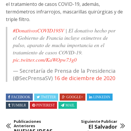
el tratamiento de casos COVID-19, además,
termómetros infrarrojos, mascarillas quirúrgicas y de
triple filtro.
#DonativosCOVID19SV
| El donativo hecho por
el Gobierno de Francia incluye oxímetros de
pulso, aparato de mucha importancia en el
tratamiento de casos COVID-19.
pic.twitter.com/KaWOpw73g0
— Secretaría de Prensa de la Presidencia
(@SecPrensaSV)
16 de diciembre de 2020
FACEBOOK
TWITTER
GOOGLE+
LINKEDIN
TUMBLR
PINTEREST
MAIL
Publicaciones
Siguiente Publicar
Anteriores
El Salvador