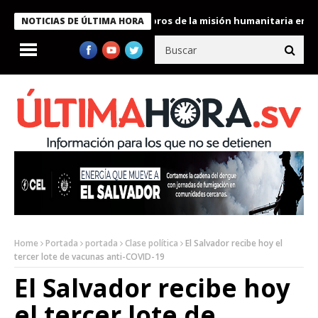
e Bukele condecora a miembros de la misión humanitaria enviada 
NOTICIAS DE ÚLTIMA HORA
Home
Portada
portada
Clase política
El Salvador recibe hoy el
tercer lote de vacunas anti-COVID-19
El Salvador recibe hoy
el tercer lote de