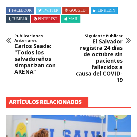
FACEBOOK
TWITTER
GOOGLE+
LINKEDIN
TUMBLR
PINTEREST
MAIL
Publicaciones
Siguiente Publicar
Anteriores
El Salvador
Carlos Saade:
registra 24 días
"Todos los
de octubre sin
salvadoreños
pacientes
simpatizan con
fallecidos a
ARENA"
causa del COVID-
19
ARTÍCULOS RELACIONADOS