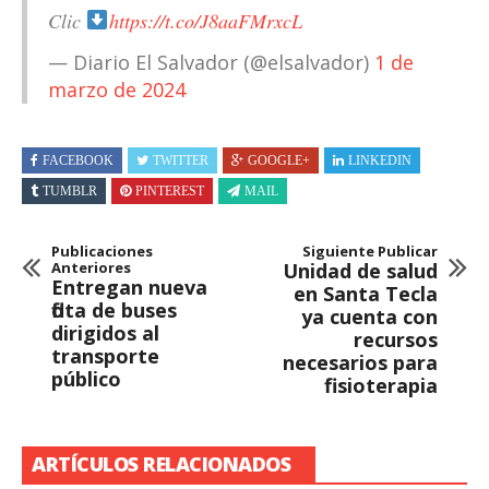
Clic
https://t.co/J8aaFMrxcL
— Diario El Salvador (@elsalvador)
1 de
marzo de 2024
FACEBOOK
TWITTER
GOOGLE+
LINKEDIN
TUMBLR
PINTEREST
MAIL
Publicaciones
Siguiente Publicar
Anteriores
Unidad de salud
Entregan nueva
en Santa Tecla
flota de buses
ya cuenta con
dirigidos al
recursos
transporte
necesarios para
público
fisioterapia
ARTÍCULOS RELACIONADOS