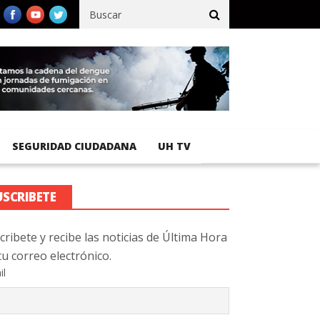
fico registra 92 % de avance en obras de terracería
Aeropuerto 
SEGURIDAD CIUDADANA
UH TV
USCRIBETE
cribete y recibe las noticias de Última Hora
tu correo electrónico.
il