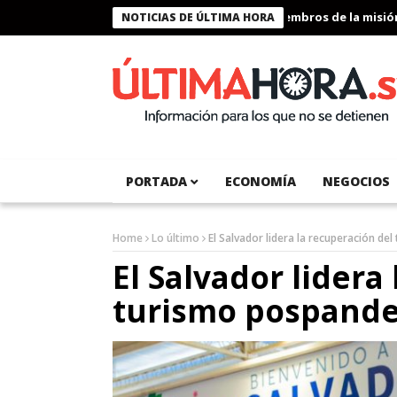
Presidente Bukele condecora a miembros de la misión hum
NOTICIAS DE ÚLTIMA HORA
PORTADA
ECONOMÍA
NEGOCIOS
Home
Lo último
El Salvador lidera la recuperación de
El Salvador lidera
turismo pospande