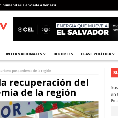
anitaria enviada a Venezuela
Aeropuerto Internacional del Pací
INTERNACIONALES
DEPORTES
CLASE POLÍTICA
l turismo pospandemia de la región
S
 la recuperación del
Sus
mia de la región
en 
Ema