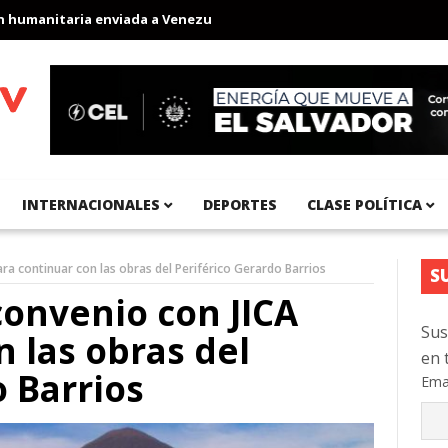
anitaria enviada a Venezuela
Aeropuerto Internacional del Pací
INTERNACIONALES
DEPORTES
CLASE POLÍTICA
ara continuar con las obras del Periférico Gerardo Barrios
S
convenio con JICA
Sus
n las obras del
en 
o Barrios
Ema