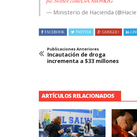
pic.twitter.com/LwC8nO9KIG
— Ministerio de Hacienda (@Haci
FACEBOOK
TWITTER
GOOGLE+
LIN
Publicaciones Anteriores
Incautación de droga
incrementa a $33 millones
ARTÍCULOS RELACIONADOS