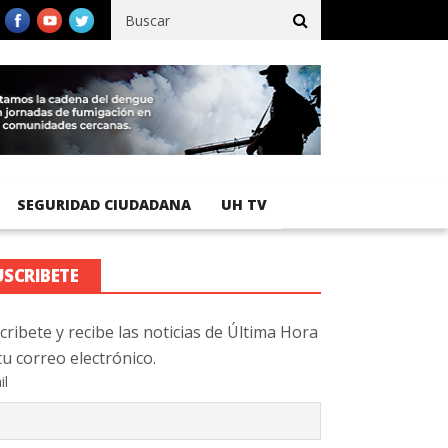
fico registra 92 % de avance en obras de terracería
Aeropuerto 
SEGURIDAD CIUDADANA
UH TV
USCRIBETE
cribete y recibe las noticias de Última Hora
tu correo electrónico.
il