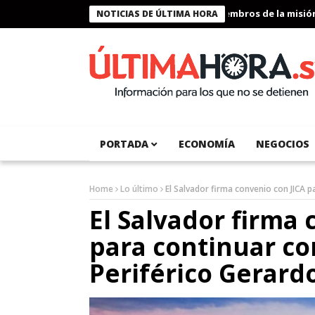
Presidente Bukele condecora a miembros de la misión hum
NOTICIAS DE ÚLTIMA HORA
PORTADA
ECONOMÍA
NEGOCIOS
Home
Lo último
El Salvador firma convenio con JICA p
El Salvador firma 
para continuar co
Periférico Gerard