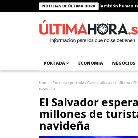
residente Bukele condecora a miembros de la misión humanitaria e
NOTICIAS DE ÚLTIMA HORA
PORTADA
ECONOMÍA
NEGOCIOS
Home
Portada
portada
Clase política
Lo Último
El
navideña
El Salvador espera
millones de turis
navideña