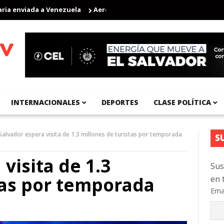
nviada a Venezuela
Aeropuerto Internacional del Pacífico regis
INTERNACIONALES
DEPORTES
CLASE POLÍTICA
 Salvador espera visita de 1.3 millones de turistas por temporada
S
 visita de 1.3
Sus
tas por temporada
en 
Ema