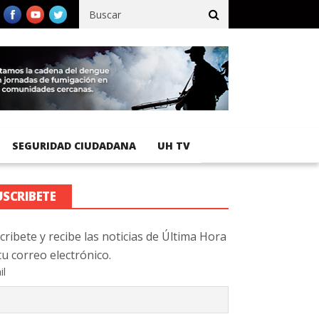
tra 92 % de avance en obras de terracería
Aeropuerto Internacion
SEGURIDAD CIUDADANA
UH TV
USCRIBETE
cribete y recibe las noticias de Última Hora
tu correo electrónico.
il