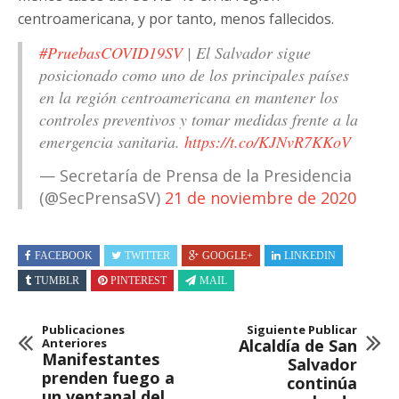
centroamericana, y por tanto, menos fallecidos.
#PruebasCOVID19SV
| El Salvador sigue
posicionado como uno de los principales países
en la región centroamericana en mantener los
controles preventivos y tomar medidas frente a la
emergencia sanitaria.
https://t.co/KJNvR7KKoV
— Secretaría de Prensa de la Presidencia
(@SecPrensaSV)
21 de noviembre de 2020
FACEBOOK
TWITTER
GOOGLE+
LINKEDIN
TUMBLR
PINTEREST
MAIL
Publicaciones
Siguiente Publicar
Anteriores
Alcaldía de San
Manifestantes
Salvador
prenden fuego a
continúa
un ventanal del