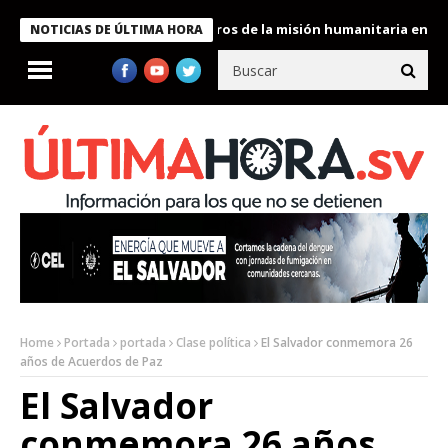
 Bukele condecora a miembros de la misión humanitaria enviada a
NOTICIAS DE ÚLTIMA HORA
Home
Portada
portada
Clase política
El Salvador conmemora 26
años de Acuerdos de Paz
El Salvador
conmemora 26 años