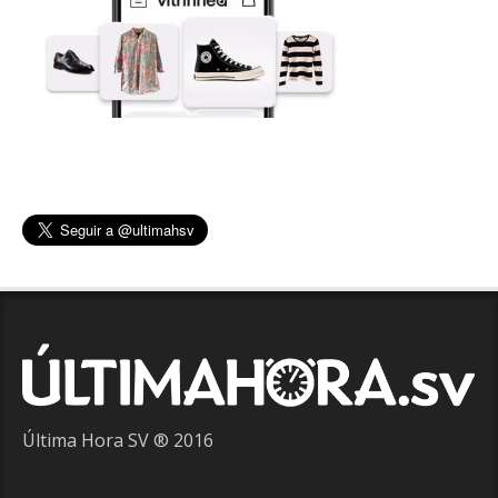
Última Hora SV ® 2016