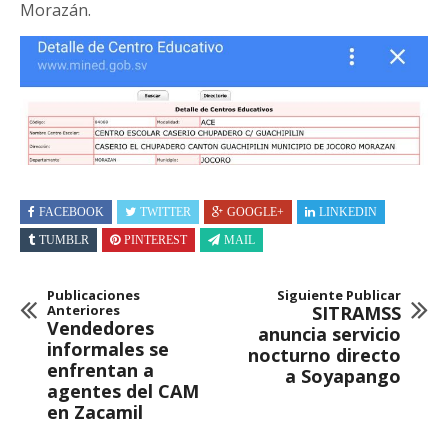
Morazán.
FACEBOOK
TWITTER
GOOGLE+
LINKEDIN
TUMBLR
PINTEREST
MAIL
Publicaciones
Siguiente Publicar
Anteriores
SITRAMSS
Vendedores
anuncia servicio
informales se
nocturno directo
enfrentan a
a Soyapango
agentes del CAM
en Zacamil