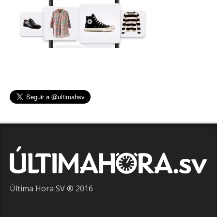
Última Hora SV ® 2016