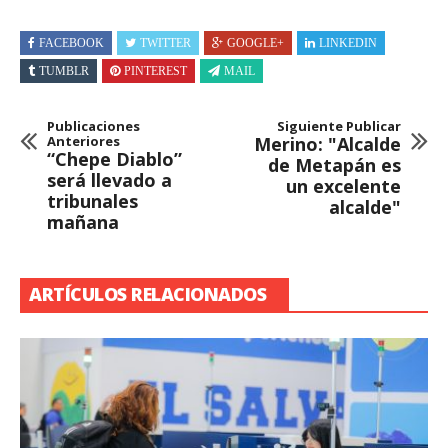
FACEBOOK
TWITTER
GOOGLE+
LINKEDIN
TUMBLR
PINTEREST
MAIL
Publicaciones
Siguiente Publicar
Anteriores
Merino: "Alcalde
“Chepe Diablo”
de Metapán es
será llevado a
un excelente
tribunales
alcalde"
mañana
ARTÍCULOS RELACIONADOS