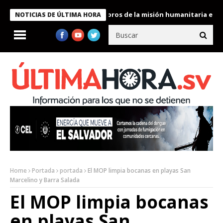
te Bukele condecora a miembros de la misión humanitaria enviada
NOTICIAS DE ÚLTIMA HORA
Home
Portada
portada
El MOP limpia bocanas en playas San
Marcelino y Barra Salada
El MOP limpia bocanas
en playas San