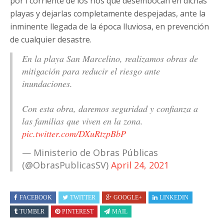
por l corriente de los ríos que desembocan en dichas
playas y dejarlas completamente despejadas, ante la
inminente llegada de la época lluviosa, en prevención
de cualquier desastre.
En la playa San Marcelino, realizamos obras de
mitigación para reducir el riesgo ante
inundaciones.
Con esta obra, daremos seguridad y confianza a
las familias que viven en la zona.
pic.twitter.com/DXuRtzpBbP
— Ministerio de Obras Públicas
(@ObrasPublicasSV)
April 24, 2021
FACEBOOK
TWITTER
GOOGLE+
LINKEDIN
TUMBLR
PINTEREST
MAIL