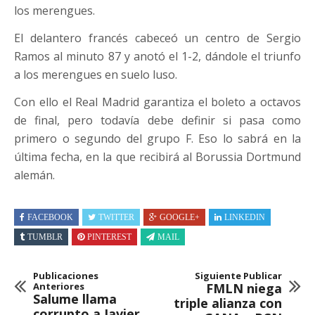
los merengues.
El delantero francés cabeceó un centro de Sergio
Ramos al minuto 87 y anotó el 1-2, dándole el triunfo
a los merengues en suelo luso.
Con ello el Real Madrid garantiza el boleto a octavos
de final, pero todavía debe definir si pasa como
primero o segundo del grupo F. Eso lo sabrá en la
última fecha, en la que recibirá al Borussia Dortmund
alemán.
FACEBOOK
TWITTER
GOOGLE+
LINKEDIN
TUMBLR
PINTEREST
MAIL
Publicaciones
Siguiente Publicar
Anteriores
FMLN niega
Salume llama
triple alianza con
corrupto a Javier