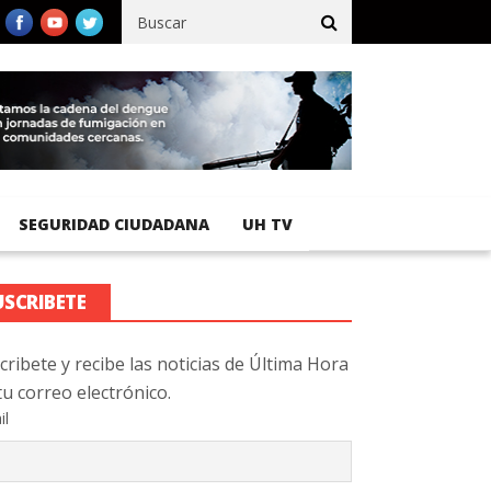
ífico registra 92 % de avance en obras de terracería
Aeropuerto
SEGURIDAD CIUDADANA
UH TV
USCRIBETE
cribete y recibe las noticias de Última Hora
tu correo electrónico.
il