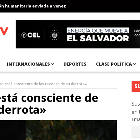
umanitaria enviada a Venezuela
Aeropuerto Internacional del Pac
INTERNACIONALES
DEPORTES
CLASE POLÍTICA
no está consciente de las razones de su derrota»
S
stá consciente de
Sus
 derrota»
en 
Ema