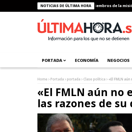
Presidente Bukele condecora a miembros de la misión h
NOTICIAS DE ÚLTIMA HORA
PORTADA
ECONOMÍA
NEGOCIOS
Home
Portada
portada
Clase política
«El FMLN aún 
«El FMLN aún no e
las razones de su