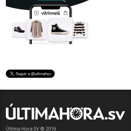
Última Hora SV ® 2016