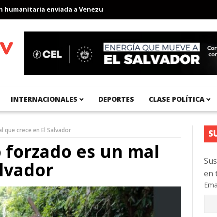
manitaria enviada a Venezuela
Aeropuerto Internacional del Pac
INTERNACIONALES
DEPORTES
CLASE POLÍTICA
l que crece en El Salvador
S
 forzado es un mal
Sus
alvador
en 
Ema