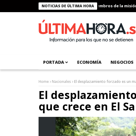
Presidente Bukele condecora a miembros de la misión hu
NOTICIAS DE ÚLTIMA HORA
PORTADA
ECONOMÍA
NEGOCIOS
Home
Nacionales
El desplazamiento forzado es un ma
El desplazamiento
que crece en El S