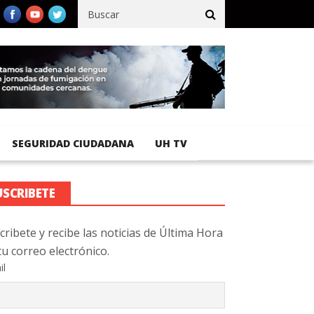
ífico registra 92 % de avance en obras de terracería
Aeropuerto 
SEGURIDAD CIUDADANA
UH TV
USCRIBETE
cribete y recibe las noticias de Última Hora
tu correo electrónico.
il