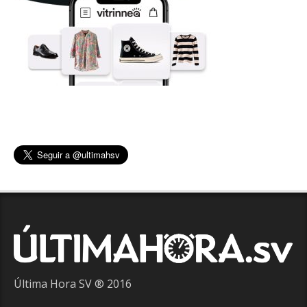
Última Hora SV ® 2016