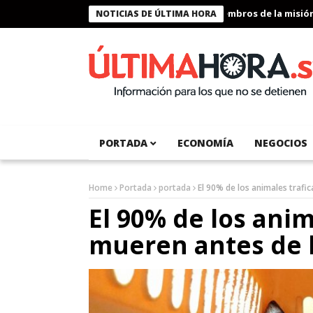
Presidente Bukele condecora a miembros de la misión hum
NOTICIAS DE ÚLTIMA HORA
PORTADA
ECONOMÍA
NEGOCIOS
Home
Portada
portada
El 90% de los animales trafi
El 90% de los anim
mueren antes de l