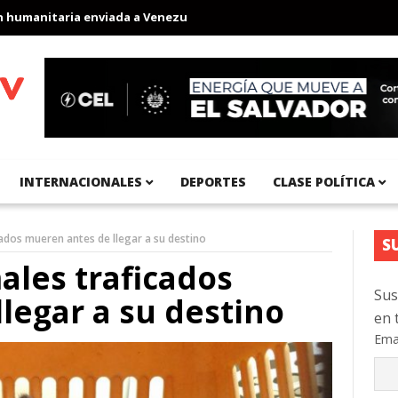
anitaria enviada a Venezuela
Aeropuerto Internacional del Pací
INTERNACIONALES
DEPORTES
CLASE POLÍTICA
cados mueren antes de llegar a su destino
S
ales traficados
Sus
legar a su destino
en 
Ema