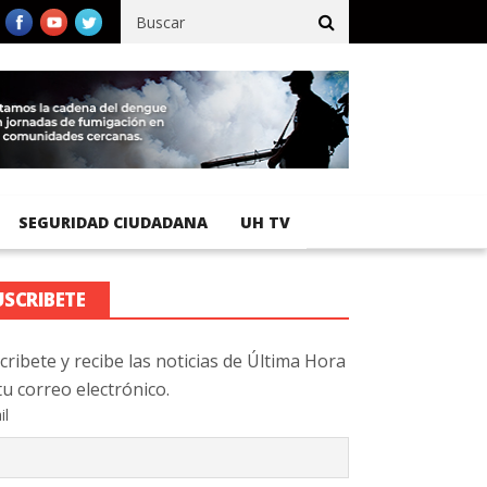
fico registra 92 % de avance en obras de terracería
Aeropuerto I
SEGURIDAD CIUDADANA
UH TV
USCRIBETE
cribete y recibe las noticias de Última Hora
tu correo electrónico.
il