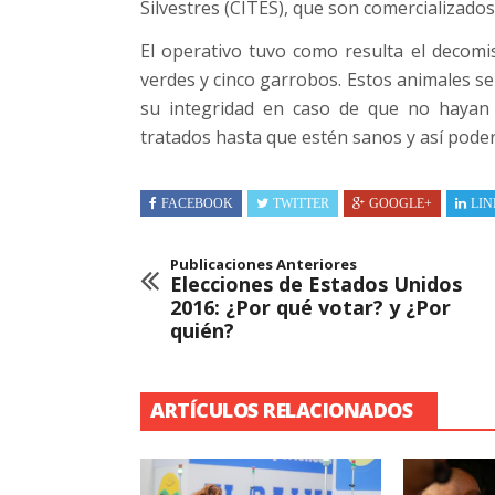
Silvestres (CITES), que son comercializado
El operativo tuvo como resulta el decom
verdes y cinco garrobos. Estos animales s
su integridad en caso de que no hayan 
tratados hasta que estén sanos y así poder 
FACEBOOK
TWITTER
GOOGLE+
LIN
Publicaciones Anteriores
Elecciones de Estados Unidos
2016: ¿Por qué votar? y ¿Por
quién?
ARTÍCULOS RELACIONADOS