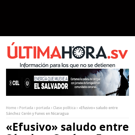
Home
Portada
portada
Clase política
«Efusivo» saludo entre
Sánchez Cerén y Funes en Nicaragua
«Efusivo» saludo entre