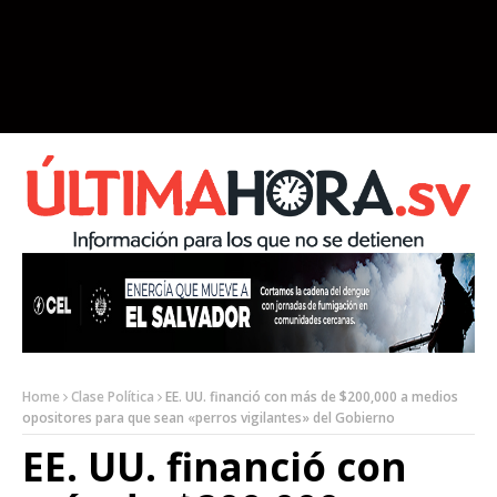
Home
Clase Política
EE. UU. financió con más de $200,000 a medios
opositores para que sean «perros vigilantes» del Gobierno
EE. UU. financió con