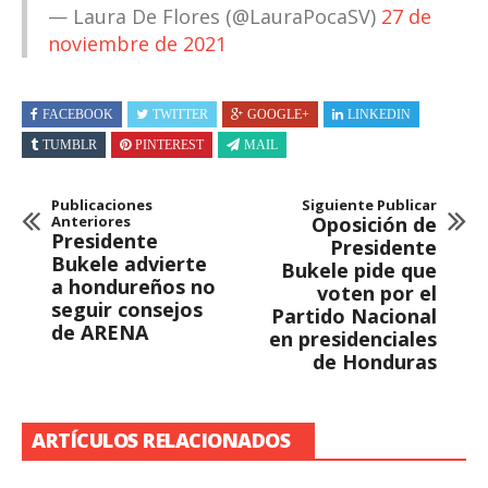
— Laura De Flores (@LauraPocaSV)
27 de
noviembre de 2021
FACEBOOK
TWITTER
GOOGLE+
LINKEDIN
TUMBLR
PINTEREST
MAIL
Publicaciones
Siguiente Publicar
Anteriores
Oposición de
Presidente
Presidente
Bukele advierte
Bukele pide que
a hondureños no
voten por el
seguir consejos
Partido Nacional
de ARENA
en presidenciales
de Honduras
ARTÍCULOS RELACIONADOS