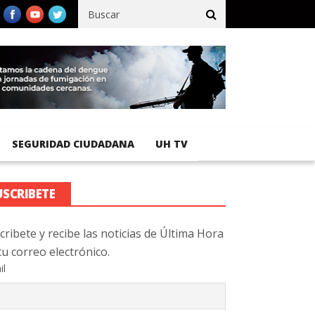
fico registra 92 % de avance en obras de terracería
Aeropuerto I
SEGURIDAD CIUDADANA
UH TV
USCRIBETE
cribete y recibe las noticias de Última Hora
tu correo electrónico.
il