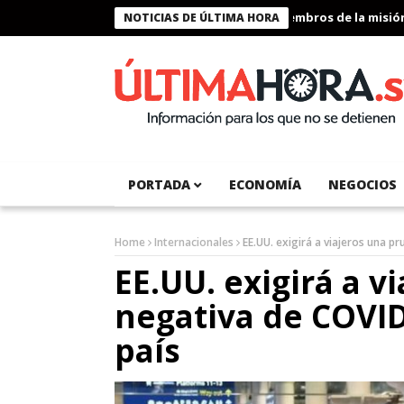
Presidente Bukele condecora a miembros de la misión hum
NOTICIAS DE ÚLTIMA HORA
PORTADA
ECONOMÍA
NEGOCIOS
Home
Internacionales
EE.UU. exigirá a viajeros una p
EE.UU. exigirá a v
negativa de COVID
país