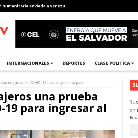
anitaria enviada a Venezuela
Aeropuerto Internacional del Pací
INTERNACIONALES
DEPORTES
CLASE POLÍTICA
rueba negativa de COVID-19 para ingresar al país
S
iajeros una prueba
Sus
-19 para ingresar al
en 
Ema