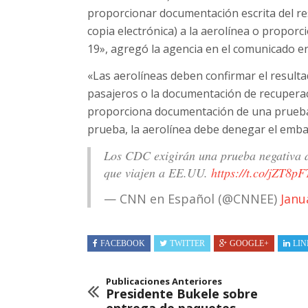
proporcionar documentación escrita del re
copia electrónica) a la aerolínea o propo
19», agregó la agencia en el comunicado e
«Las aerolíneas deben confirmar el resulta
pasajeros o la documentación de recuperac
proporciona documentación de una prueba 
prueba, la aerolínea debe denegar el emba
Los CDC exigirán una prueba negativa d
que viajen a EE.UU.
https://t.co/jZT8p
— CNN en Español (@CNNEE)
Janu
FACEBOOK
TWITTER
GOOGLE+
LIN
Publicaciones Anteriores
Presidente Bukele sobre