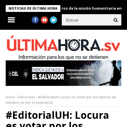
 Bukele condecora a miembros de la misión humanitaria enviada a
NOTICIAS DE ÚLTIMA HORA
Home
Editoriales
#EditorialUH: Locura es votar por los mismos de
siempre, no por la esperanza
#EditorialUH: Locura
es votar por los