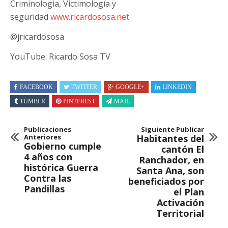
Criminologia, Victimología y
seguridad
www.ricardososa.net
@jricardososa
YouTube: Ricardo Sosa TV
FACEBOOK
TWITTER
GOOGLE+
LINKEDIN
TUMBLR
PINTEREST
MAIL
Publicaciones
Siguiente Publicar
Anteriores
Habitantes del
Gobierno cumple
cantón El
4 años con
Ranchador, en
histórica Guerra
Santa Ana, son
Contra las
beneficiados por
Pandillas
el Plan
Activación
Territorial