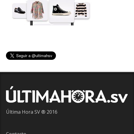
Última Hora SV ® 2016