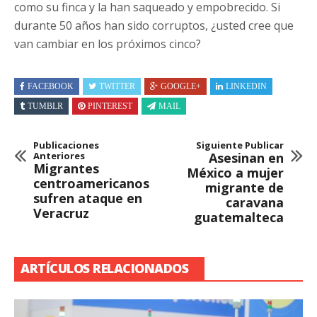
como su finca y la han saqueado y empobrecido. Si
durante 50 años han sido corruptos, ¿usted cree que
van cambiar en los próximos cinco?
FACEBOOK
TWITTER
GOOGLE+
LINKEDIN
TUMBLR
PINTEREST
MAIL
Publicaciones
Siguiente Publicar
Anteriores
Asesinan en
Migrantes
México a mujer
centroamericanos
migrante de
sufren ataque en
caravana
Veracruz
guatemalteca
ARTÍCULOS RELACIONADOS