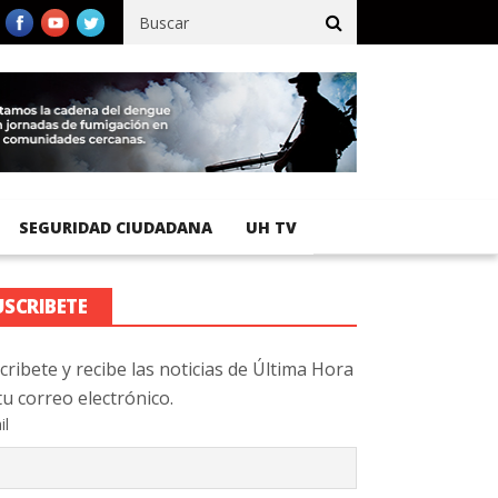
ífico registra 92 % de avance en obras de terracería
Aeropuerto 
SEGURIDAD CIUDADANA
UH TV
USCRIBETE
cribete y recibe las noticias de Última Hora
tu correo electrónico.
il