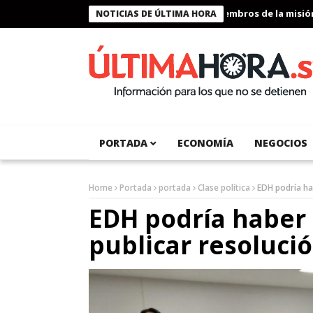
Presidente Bukele condecora a miembros de la misión hu
NOTICIAS DE ÚLTIMA HORA
PORTADA
ECONOMÍA
NEGOCIOS
Home
Portada
portada
Clase política
EDH podría ha
EDH podría haber i
publicar resoluci