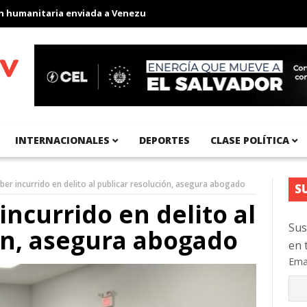
manitaria enviada a Venezuela
Aeropuerto Internacional del Pac
INTERNACIONALES
DEPORTES
CLASE POLÍTICA
ber incurrido en delito al publicar resolución, asegura abogado
S
ncurrido en delito al
Sus
ón, asegura abogado
en 
Ema