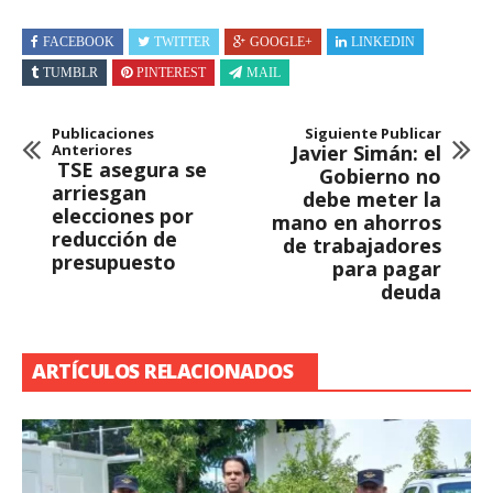
FACEBOOK
TWITTER
GOOGLE+
LINKEDIN
TUMBLR
PINTEREST
MAIL
Publicaciones
Siguiente Publicar
Anteriores
Javier Simán: el
TSE asegura se
Gobierno no
arriesgan
debe meter la
elecciones por
mano en ahorros
reducción de
de trabajadores
presupuesto
para pagar
deuda
ARTÍCULOS RELACIONADOS