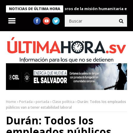
te Bukele condecora a miembros de la misión humanitaria enviada
NOTICIAS DE ÚLTIMA HORA
Home
Portada
portada
Clase política
Durán: Todos los empleados
públicos van a tener estabilidad laboral
Durán: Todos los
empleados públicos