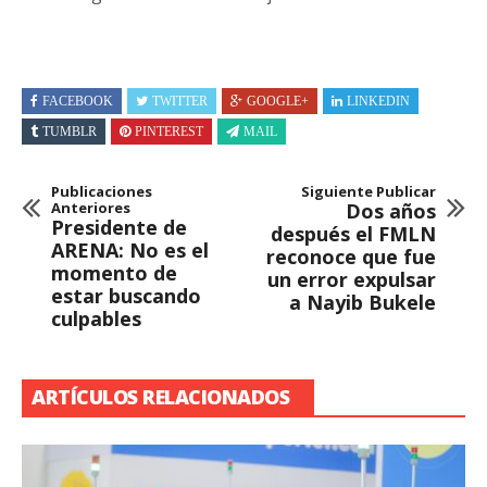
FACEBOOK
TWITTER
GOOGLE+
LINKEDIN
TUMBLR
PINTEREST
MAIL
Publicaciones
Siguiente Publicar
Anteriores
Dos años
Presidente de
después el FMLN
ARENA: No es el
reconoce que fue
momento de
un error expulsar
estar buscando
a Nayib Bukele
culpables
ARTÍCULOS RELACIONADOS