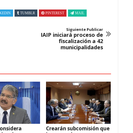
KEDIN
TUMBLR
PINTEREST
MAIL
Siguiente Publicar
IAIP iniciará proceso de
fiscalización a 42
municipalidades
onsidera
Crearán subcomisión que