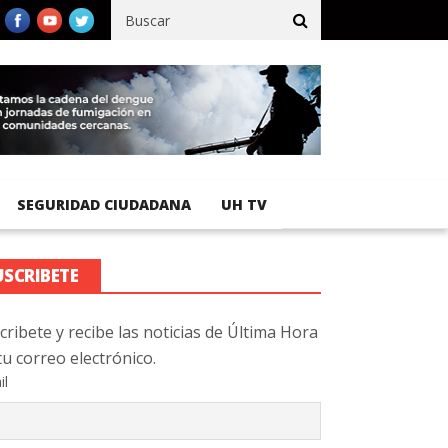
ífico registra 92 % de avance en obras de terracería
Aeropuerto 
SEGURIDAD CIUDADANA
UH TV
USCRIBETE
cribete y recibe las noticias de Última Hora
tu correo electrónico.
il