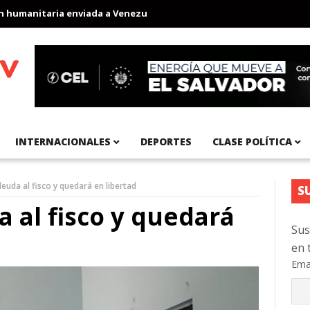
manitaria enviada a Venezuela
Aeropuerto Internacional del Pac
INTERNACIONALES
DEPORTES
CLASE POLÍTICA
euda al fisco y quedará en libertad
S
 al fisco y quedará
Sus
en 
Ema