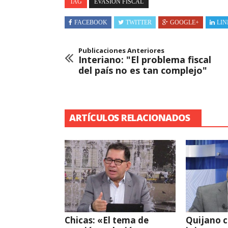
TAG
EVASIÓN FISCAL
FACEBOOK
TWITTER
GOOGLE+
LIN
Publicaciones Anteriores
Interiano: "El problema fiscal
del país no es tan complejo"
ARTÍCULOS RELACIONADOS
Chicas: «El tema de
Quijano c