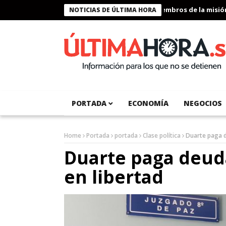
Presidente Bukele condecora a miembros de la misión hu
NOTICIAS DE ÚLTIMA HORA
PORTADA
ECONOMÍA
NEGOCIOS
Home
Portada
portada
Clase política
Duarte paga d
Duarte paga deuda
en libertad