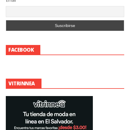
Email
FACEBOOK
VITRINNEA