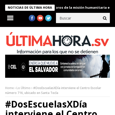
te Bukele condecora a miembros de la misión humanitaria enviada
NOTICIAS DE ÚLTIMA HORA
Home
Lo Último
#DosEscuelasXDía interviene el Centro Escolar
número 716, ubicado en Santa Tecla
#DosEscuelasXDía
interviene el Centro