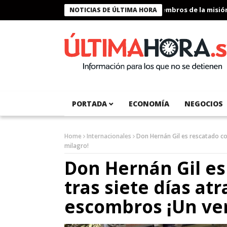
Presidente Bukele condecora a miembros de la misión hu
NOTICIAS DE ÚLTIMA HORA
PORTADA
ECONOMÍA
NEGOCIOS
Home
Internacionales
Don Hernán Gil es rescatado co
milagro!
Don Hernán Gil es
tras siete días at
escombros ¡Un ve