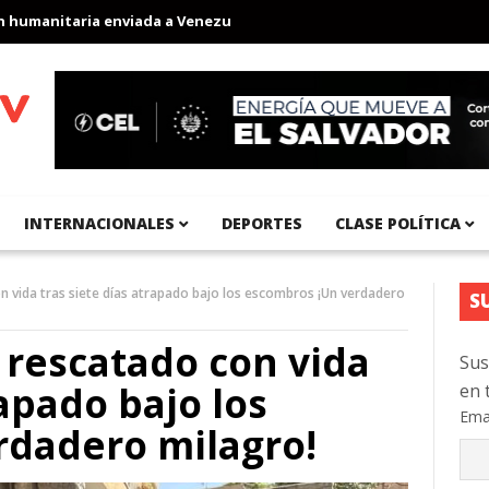
manitaria enviada a Venezuela
Aeropuerto Internacional del Pací
INTERNACIONALES
DEPORTES
CLASE POLÍTICA
n vida tras siete días atrapado bajo los escombros ¡Un verdadero
S
 rescatado con vida
Sus
rapado bajo los
en 
Ema
rdadero milagro!