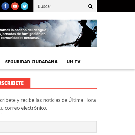
fico registra 92 % de avance en obras de terracería
Aeropuerto 
SEGURIDAD CIUDADANA
UH TV
USCRIBETE
cribete y recibe las noticias de Última Hora
tu correo electrónico.
il